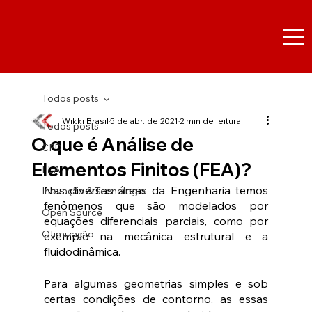
Todos posts
Wikki Brasil
5 de abr. de 2021
2 min de leitura
Todos posts
O que é Análise de
CFD
Elementos Finitos (FEA)?
FEA
Nas diversas áreas da Engenharia temos 
Inovação & Tecnologia
fenômenos que são modelados por 
Open Source
equações diferenciais parciais, como por 
Otimização
exemplo na mecânica estrutural e a 
fluidodinâmica. 
Para algumas geometrias simples e sob 
certas condições de contorno, as essas 