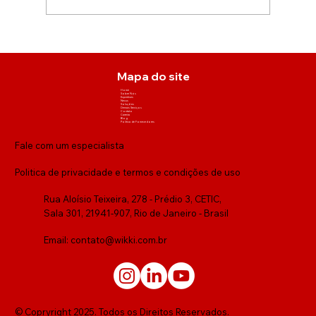
Mapa do site
Home
Sobre Nós
Expertises
Nexus
Soluções
Demais Serviços
Contato
Carreira
Blog
Política de Fornecedores
Fale com um especialista
Politica de privacidade e termos e condições de uso
Rua Aloísio Teixeira, 278 - Prédio 3, CETIC,
Sala 301, 21941-907, Rio de Janeiro - Brasil
Email:
contato@wikki.com.br
© Copryright 2025. Todos os Direitos Reservados.