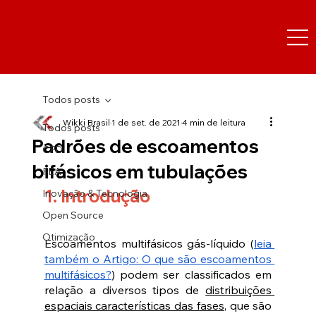
Todos posts
Wikki Brasil
1 de set. de 2021
4 min de leitura
Todos posts
Padrões de escoamentos
CFD
bifásicos em tubulações
FEA
1. Introdução
Inovação & Tecnologia
Open Source
Otimização
Escoamentos multifásicos gás-líquido 
(
leia 
também o Artigo: O que são escoamentos 
multifásicos?
)
 podem ser classificados em 
relação a diversos tipos de 
distribuições 
espaciais características das fases
, que são 