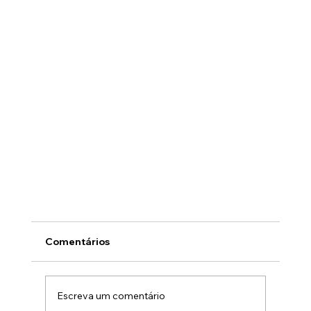
O que são Escoamentos Multifásicos?
Comentários
Escoamentos multifásicos são aqueles onde é
possível observar uma distinção, acima do nível
molecular, dentre as fases presentes.
Escreva um comentário