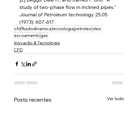
study of two-phase flow in inclined pipes." 
Journal of Petroleum technology
 25.05 
(1973): 607-617
cfd
fluidodinamica
tecnologia
petroleo
oleo
escoamento
gas
Inovação & Tecnologia
CFD
Ver tudo
Posts recentes