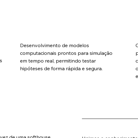
Criação de Gêmeos Digitais
Desenvolvimento de modelos
C
computacionais prontos para simulação
p
s
em tempo real, permitindo testar
c
hipóteses de forma rápida e segura.
o
Rigor Científico + Agil
m vez de uma softhouse