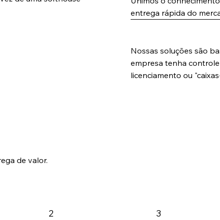
Unimos o conhecimento 
entrega rápida do merc
Transparência e Sober
Nossas soluções são ba
empresa tenha controle 
licenciamento ou "caixas
ega de valor.
2
3