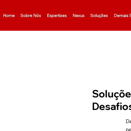
Home
Sobre Nós
Expertises
Nexus
Soluções
Demais S
Soluçõe
Desafio
D
p