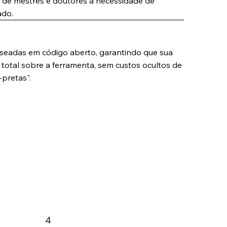
de mestres e doutores à necessidade de
ado.
ania (Open Source)
seadas em código aberto, garantindo que sua
total sobre a ferramenta, sem custos ocultos de
-pretas".
4