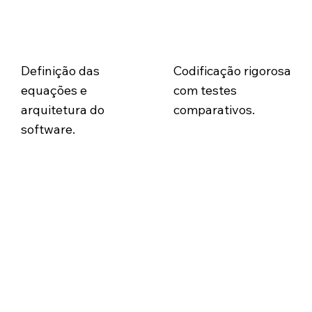
Modelagem e
Desenvolvimento e
Prototipagem
Validação
Definição das
Codificação rigorosa
equações e
com testes
arquitetura do
comparativos.
software.