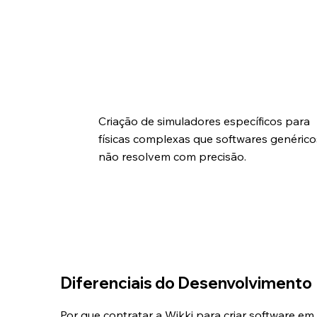
Desenvolvimento de Solvers
Customizados
Criação de simuladores específicos para
físicas complexas que softwares genérico
não resolvem com precisão.
Diferenciais do Desenvolvimento
Por que contratar a Wikki para criar software e