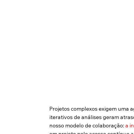
Projetos complexos exigem uma ag
iterativos de análises geram atras
nosso modelo de colaboração:
a i
em projeto pelo acesso contínuo 