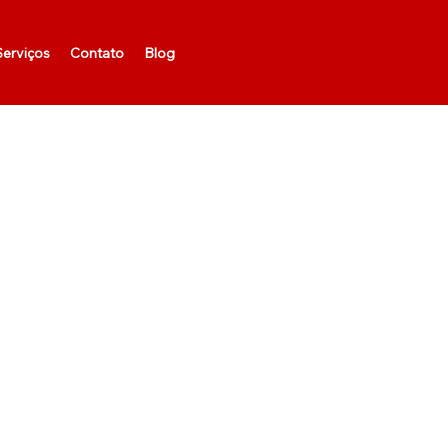
erviços
Contato
Blog
Sua in
simul
dema
s
Sua estrutu
numérica at
a Service (