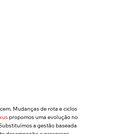
 seu time, fornecendo a
ra, o ecossistema de softwares e
ia de engenharia para
r modelagem computacional em
ráticos, sem investimentos
ativos.
cem. Mudanças de rota e ciclos
xus
propomos uma evolução no
 Substituímos a gestão baseada
alto desempenho e processos