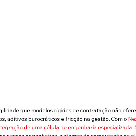
integrada ao
infraestrutu
a inteligênc
transforma
resultados p
pesados em 
ilidade que modelos rígidos de contratação não ofere
os, aditivos burocráticos e fricção na gestão. Com o
Ne
ntegração de uma célula de engenharia especializada
.
aos nossos engenheiros, sistemas de computação de 