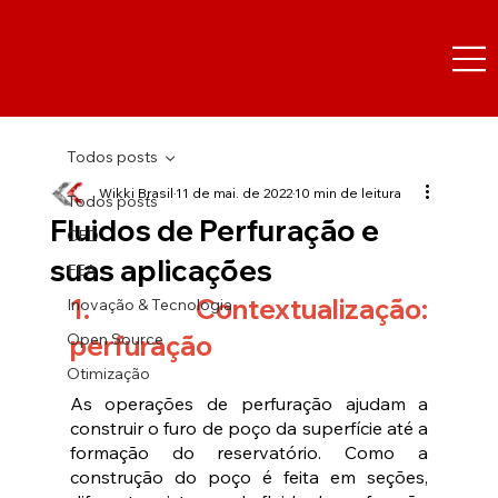
Todos posts
Wikki Brasil
11 de mai. de 2022
10 min de leitura
Todos posts
Fluidos de Perfuração e
CFD
suas aplicações
FEA
1. Contextualização: 
Inovação & Tecnologia
Open Source
perfuração
Otimização
As operações de perfuração ajudam a 
construir o furo de poço da superfície até a 
formação do reservatório. Como a 
construção do poço é feita em seções, 