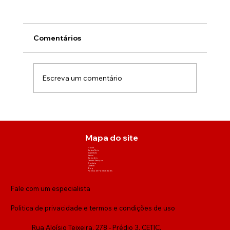
Equipamentos de completação de
poços de petróleo
Você sabe quais equipamentos são utilizados
Comentários
na completação de poços de petróleo?
Aprenda sobre isso neste post!
Escreva um comentário
Mapa do site
Home
Sobre Nós
Expertises
Nexus
Soluções
Demais Serviços
Contato
Carreira
Blog
Política de Fornecedores
Fale com um especialista
Politica de privacidade e termos e condições de uso
Rua Aloísio Teixeira, 278 - Prédio 3, CETIC,