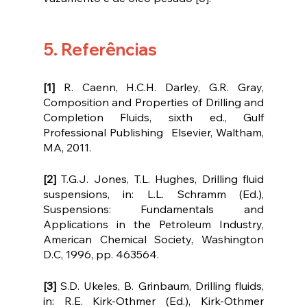
5. Referências
[1]
 R. Caenn, H.C.H. Darley, G.R. Gray, 
Composition and Properties of Drilling and 
Completion Fluids, sixth ed., Gulf 
Professional Publishing  Elsevier, Waltham, 
MA, 2011.
[2] 
T.G.J. Jones, T.L. Hughes, Drilling fluid 
suspensions, in: L.L. Schramm (Ed.), 
Suspensions: Fundamentals and 
Applications in the Petroleum Industry, 
American Chemical Society, Washington 
D.C, 1996, pp. 463564.
[3]
 S.D. Ukeles, B. Grinbaum, Drilling fluids, 
in: R.E. Kirk-Othmer (Ed.), Kirk-Othmer 