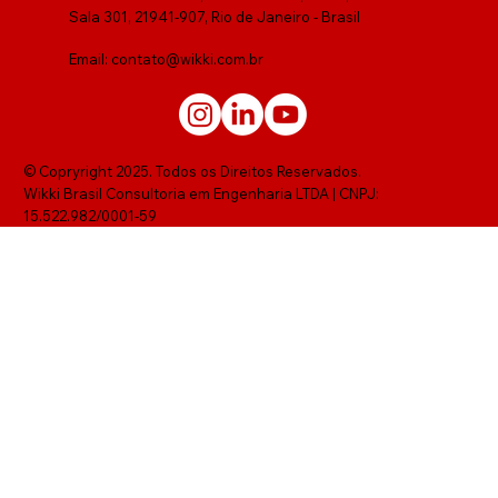
Sala 301, 21941-907, Rio de Janeiro - Brasil
Email:
contato@wikki.com.br
© Copryright 2025. Todos os Direitos Reservados.
Wikki Brasil Consultoria em Engenharia LTDA | CNPJ:
15.522.982/0001-59