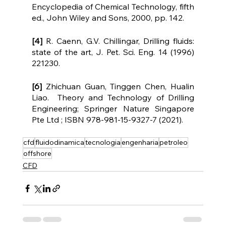
Encyclopedia of Chemical Technology, fifth 
ed., John Wiley and Sons, 2000, pp. 142.
[4]
 R. Caenn, G.V. Chillingar, Drilling fluids: 
state of the art, J. Pet. Sci. Eng. 14 (1996) 
221230.
[6]
 Zhichuan Guan, Tinggen Chen, Hualin 
Liao.  Theory and Technology of Drilling 
Engineering; Springer Nature Singapore 
Pte Ltd ; ISBN 978-981-15-9327-7 (2021).
cfd
fluidodinamica
tecnologia
engenharia
petroleo
offshore
CFD