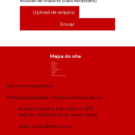
Inclusão de Arquivos (caso necessário)
Upload de arquivo
Enviar
Mapa do site
Home
Sobre Nós
Expertises
Nexus
Soluções
Demais Serviços
Contato
Carreira
Blog
Política de Fornecedores
Fale com um especialista
Politica de privacidade e termos e condições de uso
Rua Aloísio Teixeira, 278 - Prédio 3, CETIC,
Sala 301, 21941-907, Rio de Janeiro - Brasil
Email:
contato@wikki.com.br