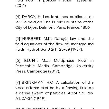
fluid flow in porous medium systems.” 
(2011).
[4] DARCY, H. Les fontaines publiques de 
la ville de dijon. The Public Fountains of the 
City of Dijon, Dalmont, Paris, France, 1856.
[5] HUBBERT, M.K.: Darcy’s law and the 
field equations of the flow of underground 
fluids. Hydrol. Sci. J 2(1), 23–59 (1957).
[6] BLUNT, M.J.: Multiphase Flow in 
Permeable Media. Cambridge University 
Press, Cambridge (2017).
[7] BRINKMAN, H.C.: A calculation of the 
viscous force exerted by a flowing fluid on 
a dense swarm of particles. Appl. Sci. Res. 
A1, 27–34 (1949).