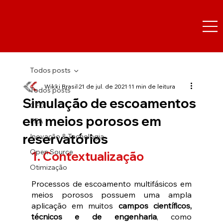
Todos posts
Wikki Brasil
21 de jul. de 2021
11 min de leitura
Todos posts
Simulação de escoamentos
CFD
em meios porosos em
FEA
reservatórios
Inovação & Tecnologia
Open Source
1. Contextualização
Otimização
Processos de escoamento multifásicos em 
meios porosos possuem uma ampla 
aplicação em muitos 
campos científicos, 
técnicos e de engenharia
, como 