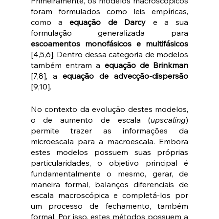
Primeiramente, os modelos macroscópicos 
foram formulados como leis empíricas, 
como a 
equação de Darcy
 e a sua 
formulação generalizada para 
escoamentos monofásicos e multifásicos
[4,5,6]. Dentro dessa categoria de modelos 
também entram a 
equação de Brinkman
[7,8], a 
equação de advecção-dispersão
[9,10]. 
No contexto da evolução destes modelos, 
o de aumento de escala (
upscaling
) 
permite trazer as informações da 
microescala para a macroescala. Embora 
estes modelos possuem suas próprias 
particularidades, o objetivo principal é 
fundamentalmente o mesmo, gerar, de 
maneira formal, balanços diferenciais de 
escala macroscópica e completá-los por 
um processo de fechamento, também 
formal. Por isso, estes métodos possuem a 