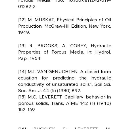
Porous Media. 130. 10.1007/s11242-019-
01282-2.  
[12] M. MUSKAT, Physical Principles of Oil 
Production, McGraw-Hil Edition, New York, 
1949.
[13] R. BROOKS, A. COREY, Hydraulic 
Properties of Porous Media, in: Hydrol. 
Pap., 1964.
[14] M.T. VAN GENUCHTEN, A closed-form 
equation for predicting the hydraulic 
conductivity of unsaturated soils1, Soil Sci. 
Soc. Am. J. 44 (5) (1980) 892.
[15] M.C. LEVERETT, Capillary behavior in 
porous solids, Trans. AIME 142 (1) (1940) 
152–169