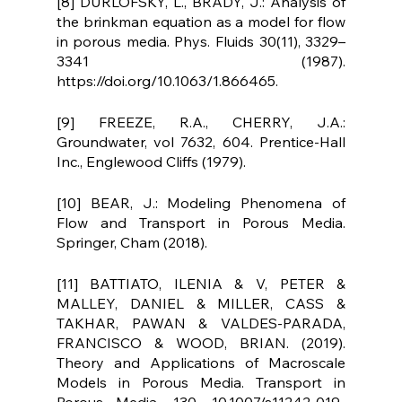
[8] DURLOFSKY, L., BRADY, J.: Analysis of 
the brinkman equation as a model for flow 
in porous media. Phys. Fluids 30(11), 3329–
3341 (1987). 
https://doi.org/10.1063/1.866465.
[9] FREEZE, R.A., CHERRY, J.A.: 
Groundwater, vol 7632, 604. Prentice-Hall 
Inc., Englewood Cliffs (1979).
[10] BEAR, J.: Modeling Phenomena of 
Flow and Transport in Porous Media. 
Springer, Cham (2018).
[11] BATTIATO, ILENIA & V, PETER & 
MALLEY, DANIEL & MILLER, CASS & 
TAKHAR, PAWAN & VALDES-PARADA, 
FRANCISCO & WOOD, BRIAN. (2019). 
Theory and Applications of Macroscale 
Models in Porous Media. Transport in 