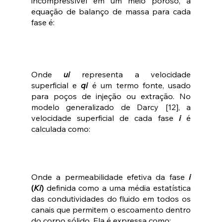
incompressível em um meio poroso, a 
equação de balanço de massa para cada 
fase é:
Onde 
ui 
representa a velocidade 
superficial e
qi
 é um termo fonte, usado 
para poços de injeção ou extração. No 
modelo generalizado de Darcy [12], a 
velocidade superficial de cada fase
i
é 
calculada como:
Onde a permeabilidade efetiva da fase
i
(
Ki
)
 definida como a uma média estatística 
das condutividades do fluido em todos os 
canais que permitem o escoamento dentro 
do corpo sólido. Ela é expressa como: