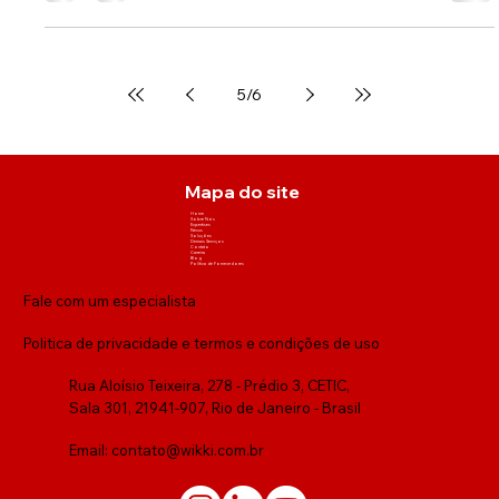
5
/
6
Mapa do site
Home
Sobre Nós
Expertises
Nexus
Soluções
Demais Serviços
Contato
Carreira
Blog
Política de Fornecedores
Fale com um especialista
Politica de privacidade e termos e condições de uso
Rua Aloísio Teixeira, 278 - Prédio 3, CETIC,
Sala 301, 21941-907, Rio de Janeiro - Brasil
Email:
contato@wikki.com.br