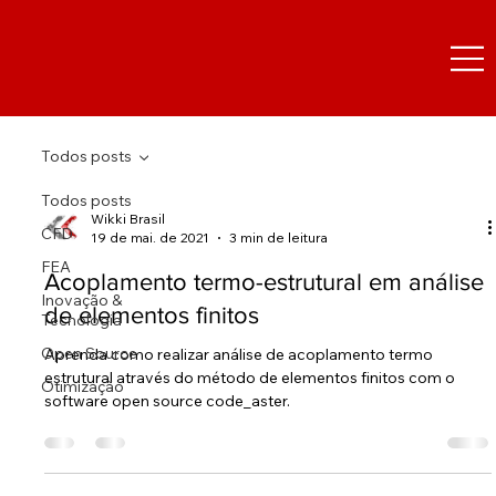
Todos posts
Todos posts
Wikki Brasil
CFD
19 de mai. de 2021
3 min de leitura
FEA
Acoplamento termo-estrutural em análise
Inovação &
de elementos finitos
Tecnologia
Open Source
Aprenda como realizar análise de acoplamento termo
estrutural através do método de elementos finitos com o
Otimização
software open source code_aster.