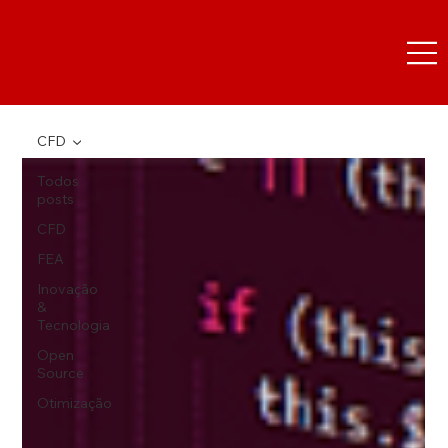
CFD
Todos
posts
CFD
FEA
Inovação
&
Tecnologia
Open
Source
Otimização