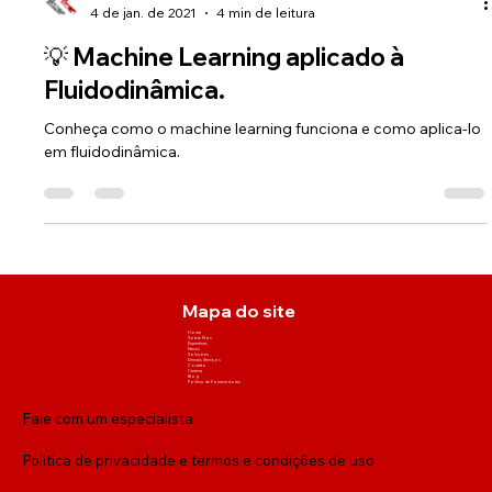
Wikki Brasil
4 de jan. de 2021
4 min de leitura
💡 Machine Learning aplicado à
Fluidodinâmica.
Conheça como o machine learning funciona e como aplica-lo
em fluidodinâmica.
Mapa do site
Home
Sobre Nós
Expertises
Nexus
Soluções
Demais Serviços
Contato
Carreira
Blog
Política de Fornecedores
Fale com um especialista